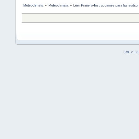
Meteoclimatic
»
Meteoclimatic
»
Leer Primero-Instrucciones para las auditor
SMF 2.0.8