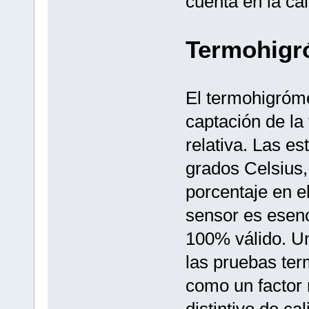
cuenta en la cal
Termohigr
El termohigróme
captación de la
relativa. Las e
grados Celsius,
porcentaje en e
sensor es esenc
100% válido. Un
las pruebas ter
como un factor 
distintivo de ca