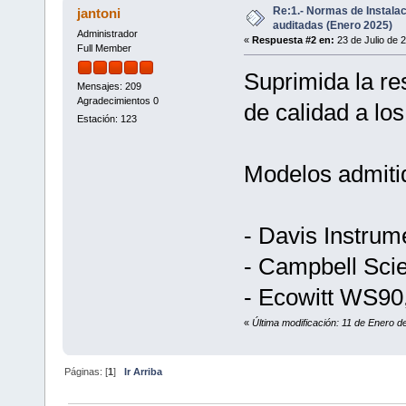
Re:1.- Normas de Instala
jantoni
auditadas (Enero 2025)
Administrador
«
Respuesta #2 en:
23 de Julio de 
Full Member
Suprimida la re
Mensajes: 209
Agradecimientos 0
de calidad a lo
Estación: 123
Modelos admiti
- Davis Instrum
- Campbell Scie
- Ecowitt WS9
«
Última modificación: 11 de Enero d
Páginas: [
1
]
Ir Arriba